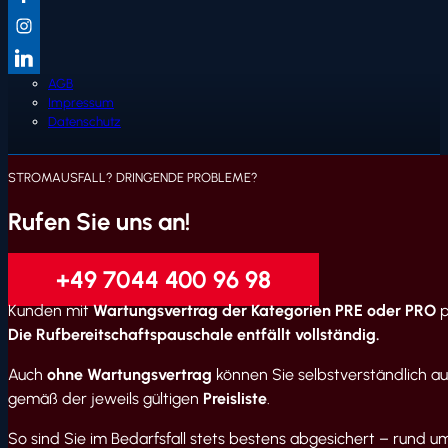
AGB
Impressum
Datenschutz
STROMAUSFALL? DRINGENDE PROBLEME?
Rufen Sie uns an!
+49 7044 400 96 98
Kunden mit
Wartungsvertrag der Kategorien PRE oder PRO
p
Die Rufbereitschaftspauschale entfällt vollständig.
Auch
ohne Wartungsvertrag
können Sie selbstverständlich auf
gemäß der jeweils gültigen
Preisliste
.
So sind Sie im Bedarfsfall stets bestens abgesichert – rund um