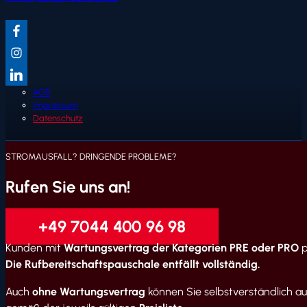
AGB
Impressum
Datenschutz
STROMAUSFALL? DRINGENDE PROBLEME?
Rufen Sie uns an!
+49 7044 400 96 98
Kunden mit
Wartungsvertrag der Kategorien PRE oder PRO
p
Die Rufbereitschaftspauschale entfällt vollständig.
Auch
ohne Wartungsvertrag
können Sie selbstverständlich auf