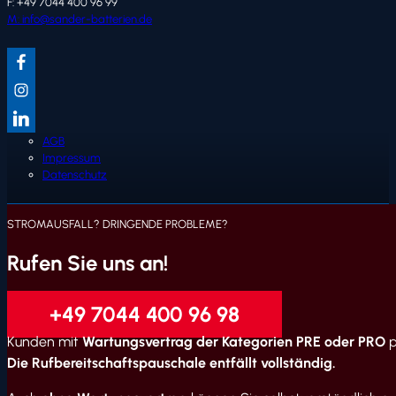
F: +49 7044 400 96 99
M: info@sander-batterien.de
AGB
Impressum
Datenschutz
STROMAUSFALL? DRINGENDE PROBLEME?
Rufen Sie uns an!
+49 7044 400 96 98
Kunden mit
Wartungsvertrag der Kategorien PRE oder PRO
p
Die Rufbereitschaftspauschale entfällt vollständig.