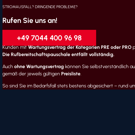
STROMAUSFALL? DRINGENDE PROBLEME?
Rufen Sie uns an!
+49 7044 400 96 98
Kunden mit
Wartungsvertrag der Kategorien PRE oder PRO
p
Die Rufbereitschaftspauschale entfällt vollständig.
Auch
ohne Wartungsvertrag
können Sie selbstverständlich auf
gemäß der jeweils gültigen
Preisliste
.
So sind Sie im Bedarfsfall stets bestens abgesichert – rund um