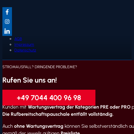
AGB
Impressum
Datenschutz
STROMAUSFALL? DRINGENDE PROBLEME?
Rufen Sie uns an!
+49 7044 400 96 98
Kunden mit
Wartungsvertrag der Kategorien PRE oder PRO
p
Die Rufbereitschaftspauschale entfällt vollständig.
Auch
ohne Wartungsvertrag
können Sie selbstverständlich auf
gemäß der jeweils gültigen
Preisliste
.