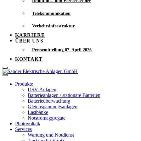
Rundfunk- und Fernsehsender
Telekommunikation
Verkehrsinfrastruktur
KARRIERE
ÜBER UNS
Pressemitteilung 07. April 2026
KONTAKT
Produkte
USV-Anlagen
Batterieanlagen / stationäre Batterien
Batterieüberwachung
Gleichspannungsanlagen
Lastbänke
Notstromaggregate
Photovoltaik
Services
Wartung und Notdienst
Austausch / Ersatz