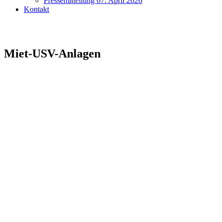
Pressemitteilung 07. April 2026
Kontakt
24H STÖRUNGSHOTLINE WÄHLEN
Miet-USV-Anlagen