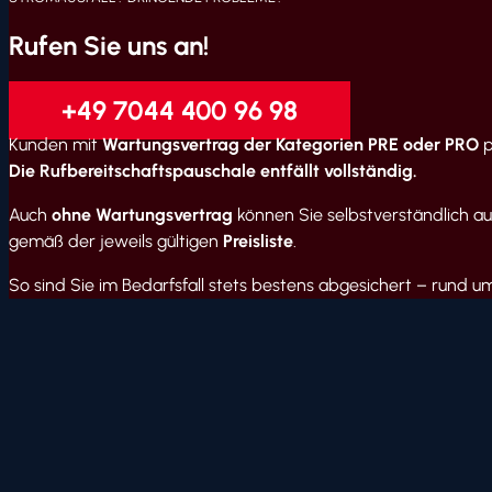
Rufen Sie uns an!
+49 7044 400 96 98
Kunden mit
Wartungsvertrag der Kategorien PRE oder PRO
p
Die Rufbereitschaftspauschale entfällt vollständig.
Auch
ohne Wartungsvertrag
können Sie selbstverständlich auf
gemäß der jeweils gültigen
Preisliste
.
So sind Sie im Bedarfsfall stets bestens abgesichert – rund um