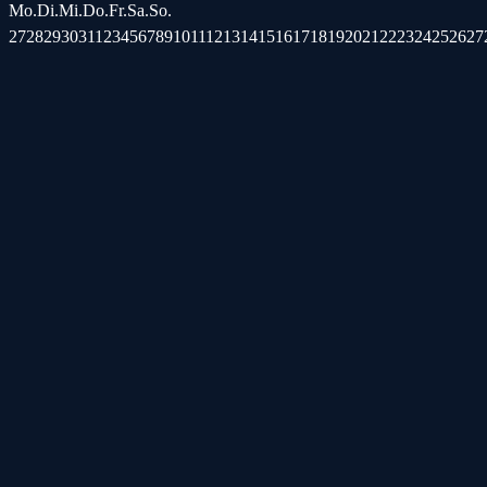
Mo.
Di.
Mi.
Do.
Fr.
Sa.
So.
27
28
29
30
31
1
2
3
4
5
6
7
8
9
10
11
12
13
14
15
16
17
18
19
20
21
22
23
24
25
26
27