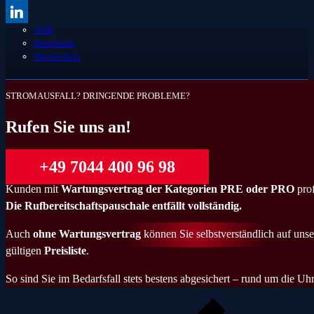
AGB
Impressum
Datenschutz
STROMAUSFALL? DRINGENDE PROBLEME?
Rufen Sie uns an!
+49 7044 400 96 98
Kunden mit
Wartungsvertrag der Kategorien PRE oder PRO
prof
Die Rufbereitschaftspauschale entfällt vollständig.
Auch
ohne Wartungsvertrag
können Sie selbstverständlich auf unse
gültigen
Preisliste
.
So sind Sie im Bedarfsfall stets bestens abgesichert – rund um die Uhr